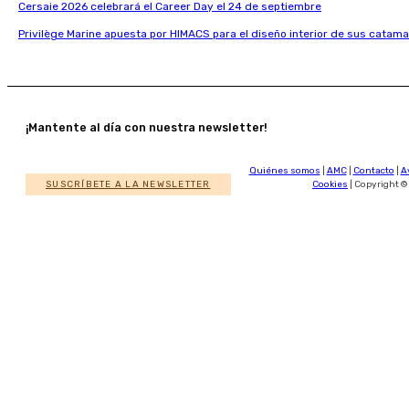
Cersaie 2026 celebrará el Career Day el 24 de septiembre
Privilège Marine apuesta por HIMACS para el diseño interior de sus catama
¡Mantente al día con nuestra newsletter!
Quiénes somos
|
AMC
|
Contacto
|
A
SUSCRÍBETE A LA NEWSLETTER
Cookies
| Copyright ©