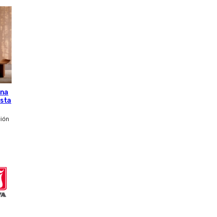
una
esta
ción