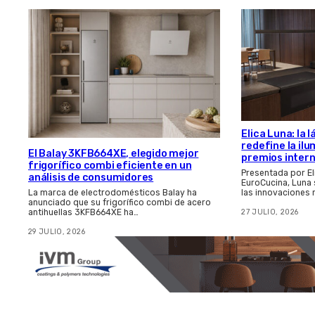
Elica Luna: la
redefine la il
El Balay 3KFB664XE, elegido mejor
premios inter
frigorífico combi eficiente en un
Presentada por El
análisis de consumidores
EuroCucina, Luna
las innovaciones
La marca de electrodomésticos Balay ha
anunciado que su frigorífico combi de acero
27 JULIO, 2026
antihuellas 3KFB664XE ha…
29 JULIO, 2026