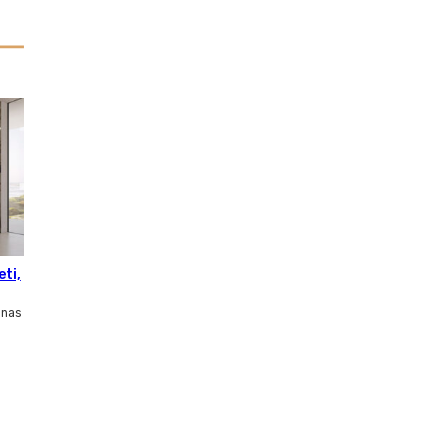
eti,
inas