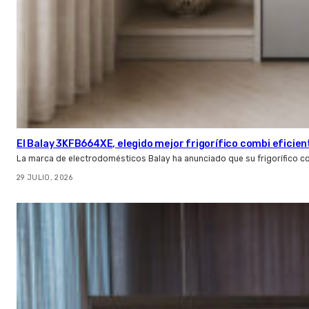
El Balay 3KFB664XE, elegido mejor frigorífico combi eficien
La marca de electrodomésticos Balay ha anunciado que su frigorífico c
29 JULIO, 2026