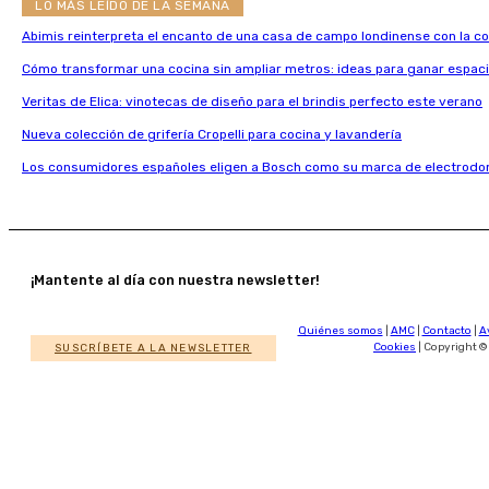
LO MÁS LEÍDO DE LA SEMANA
Abimis reinterpreta el encanto de una casa de campo londinense con la c
Cómo transformar una cocina sin ampliar metros: ideas para ganar espaci
Veritas de Elica: vinotecas de diseño para el brindis perfecto este verano
Nueva colección de grifería Cropelli para cocina y lavandería
Los consumidores españoles eligen a Bosch como su marca de electrodo
¡Mantente al día con nuestra newsletter!
Quiénes somos
|
AMC
|
Contacto
|
A
SUSCRÍBETE A LA NEWSLETTER
Cookies
| Copyright ©