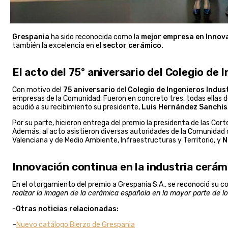
Grespania
ha sido reconocida como la
mejor empresa en
Innov
también la excelencia en el
sector cerámico.
El acto del 75º aniversario del Colegio de 
Con motivo del
75 aniversario
del
Colegio de Ingenieros Indus
empresas de la Comunidad. Fueron en concreto tres, todas ellas de
acudió a su recibimiento su presidente,
Luis Hernández Sanchis
Por su parte, hicieron entrega del premio la presidenta de las Cor
Además, al acto asistieron diversas autoridades de la Comunida
Valenciana y de Medio Ambiente, Infraestructuras y Territorio, y
N
Innovación continua en la industria cerám
En el otorgamiento del premio a Grespania S.A., se reconoció su c
realzar la imagen de la cerámica española en la mayor parte de l
-Otras noticias relacionadas:
–
Nuevo catálogo Bierzo de Grespania