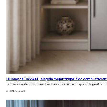
El Balay 3KFB664XE, elegido mejor frigorífico combi eficien
La marca de electrodomésticos Balay ha anunciado que su frigorífico c
29 JULIO, 2026