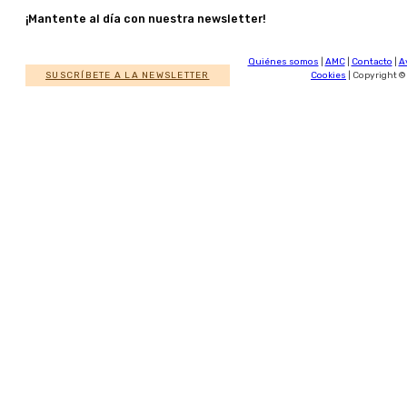
¡Mantente al día con nuestra newsletter!
Quiénes somos
|
AMC
|
Contacto
|
A
SUSCRÍBETE A LA NEWSLETTER
Cookies
| Copyright ©