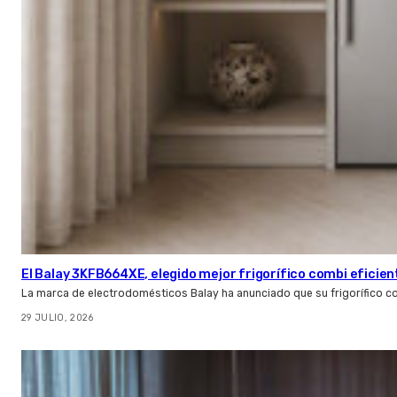
El Balay 3KFB664XE, elegido mejor frigorífico combi eficien
La marca de electrodomésticos Balay ha anunciado que su frigorífico c
29 JULIO, 2026