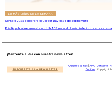
LO MÁS LEÍDO DE LA SEMANA
Cersaie 2026 celebrará el Career Day el 24 de septiembre
Privilège Marine apuesta por HIMACS para el diseño interior de sus catama
¡Mantente al día con nuestra newsletter!
Quiénes somos
|
AMC
|
Contacto
|
A
SUSCRÍBETE A LA NEWSLETTER
Cookies
| Copyright ©