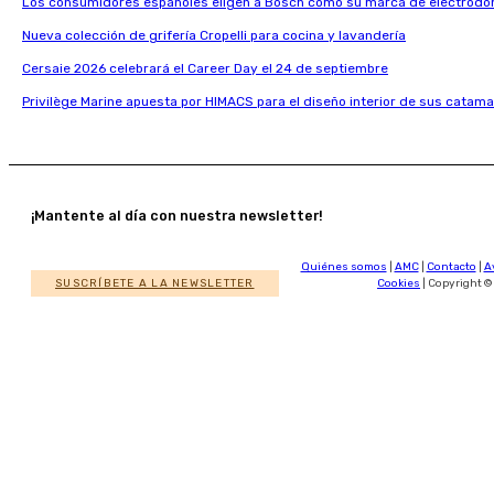
Los consumidores españoles eligen a Bosch como su marca de electrodo
Nueva colección de grifería Cropelli para cocina y lavandería
Cersaie 2026 celebrará el Career Day el 24 de septiembre
Privilège Marine apuesta por HIMACS para el diseño interior de sus catama
¡Mantente al día con nuestra newsletter!
Quiénes somos
|
AMC
|
Contacto
|
A
SUSCRÍBETE A LA NEWSLETTER
Cookies
| Copyright ©