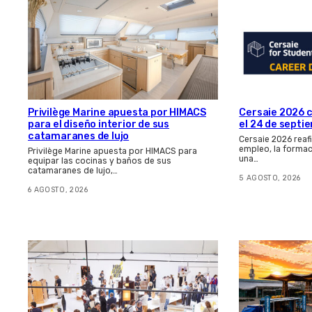
Cersaie 2026 c
Privilège Marine apuesta por HIMACS
el 24 de septi
para el diseño interior de sus
catamaranes de lujo
Cersaie 2026 rea
empleo, la formac
Privilège Marine apuesta por HIMACS para
una…
equipar las cocinas y baños de sus
catamaranes de lujo,…
5 AGOSTO, 2026
6 AGOSTO, 2026