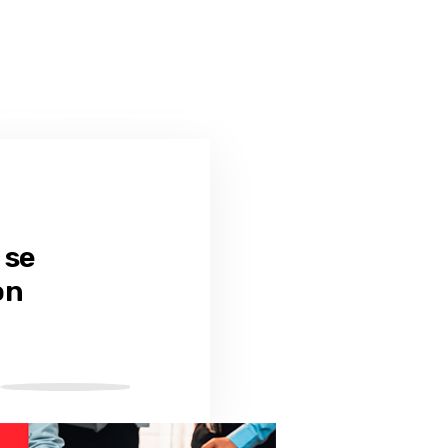
 se
on