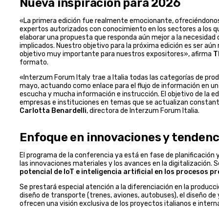
Nueva inspiración para 2026
«La primera edición fue realmente emocionante, ofreciéndonos
expertos autorizados con conocimiento en los sectores a los q
elaborar una propuesta que responda aún mejor a la necesidad d
implicados. Nuestro objetivo para la próxima edición es ser aún
objetivo muy importante para nuestros expositores», afirma
T
formato.
«Interzum Forum Italy trae a Italia todas las categorías de pr
mayo, actuando como enlace para el flujo de información en un
escucha y mucha información e instrucción. El objetivo de la ed
empresas e instituciones en temas que se actualizan constante
Carlotta Benardelli
, directora de Interzum Forum Italia.
Enfoque en innovaciones y tendenc
El programa de la conferencia ya está en fase de planificación
las innovaciones materiales y los avances en la digitalización
potencial de IoT e inteligencia artificial en los procesos p
Se prestará especial atención a la diferenciación en la produc
diseño de transporte (trenes, aviones, autobuses), el diseño de
ofrecen una visión exclusiva de los proyectos italianos e intern