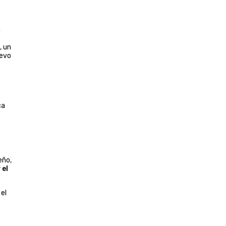
a
, un
uevo
ca
eño,
 el
el