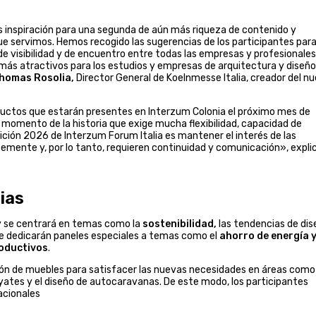
 inspiración para una segunda de aún más riqueza de contenido y
ue servimos. Hemos recogido las sugerencias de los participantes par
e visibilidad y de encuentro entre todas las empresas y profesionales
 más atractivos para los estudios y empresas de arquitectura y diseño
homas Rosolia,
Director General de Koelnmesse Italia, creador del n
oductos que estarán presentes en Interzum Colonia el próximo mes de
 momento de la historia que exige mucha flexibilidad, capacidad de
ición 2026 de Interzum Forum Italia es mantener el interés de las
mente y, por lo tanto, requieren continuidad y comunicación», expli
ias
 y se centrará en temas como la
sostenibilidad,
las tendencias de dis
. Se dedicarán paneles especiales a temas como el
ahorro de energía y
roductivos
.
ción de muebles para satisfacer las nuevas necesidades en áreas como 
 yates y el diseño de autocaravanas. De este modo, los participantes
acionales