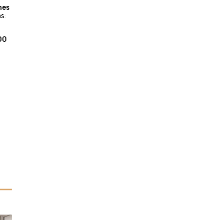
nes
s:
00