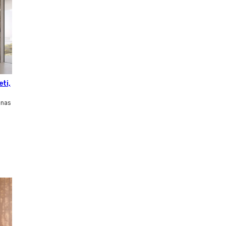
eti,
inas