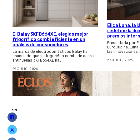
Elica Luna: la
redefine la il
El Balay 3KFB664XE, elegido mejor
premios inter
frigorífico combi eficiente en un
Presentada por El
análisis de consumidores
EuroCucina, Luna
las innovaciones
La marca de electrodomésticos Balay ha
anunciado que su frigorífico combi de acero
27 JULIO, 2026
antihuellas 3KFB664XE ha…
29 JULIO, 2026
SHARE