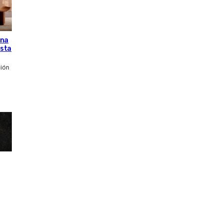
una
esta
ción