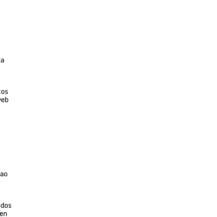
la
tos
web
bao
ados
 en