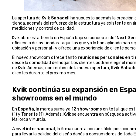
La apertura de
Kvik Sabadell
ha supuesto además la creación d
tienda, además del refuerzo de la estructura ya existente en á
mediciones y control de calidad.
Kvik abre esta tienda en España bajo su concepto de
‘Next Gen
eficiencia de las tiendas -aquellas que ya lo han aplicado han 
ubicación y personal- y ofrece una experiencia de cliente person
El nuevo showroom ofrece tanto
reuniones personales en t
desde la comodidad del hogar. Los clientes podrán elegir el mom
de Kvik. Además, con motivo de la nueva apertura
, Kvik Sabade
clientes durante el próximo mes.
Kvik continúa su expansión en Espa
showrooms en el mundo
En
España
, la marca suma ya
12 showrooms
en total, que está
(1) y Tenerife (1). Además, Kvik se encuentra en búsqueda acti
Mallorca y Murcia.
A nivel
internacional
, la firma cuenta con un sólido posiciona
para llevar la calidad del diseño danés a consumidores de toda