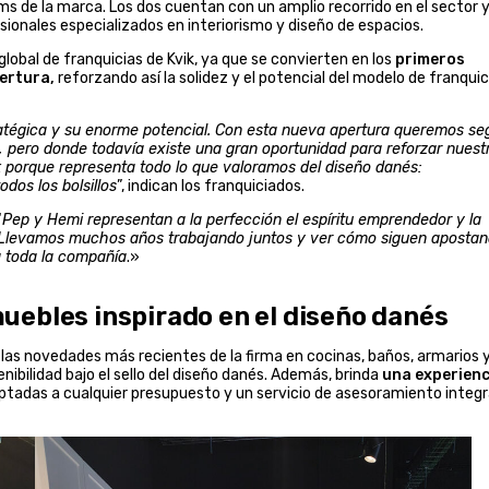
 de la marca. Los dos cuentan con un amplio recorrido en el sector 
onales especializados en interiorismo y diseño de espacios.
global de franquicias de Kvik, ya que se convierten en los
primeros
ertura,
reforzando así la solidez y el potencial del modelo de franquic
tratégica y su enorme potencial. Con esta nueva apertura queremos se
pero donde todavía existe una gran oportunidad para reforzar nuest
 porque representa todo lo que valoramos del diseño danés:
odos los bolsillos
”, indican los franquiciados.
“
Pep y Hemi representan a la perfección el espíritu emprendedor y la
s. Llevamos muchos años trabajando juntos y ver cómo siguen aposta
a toda la compañía
.»
uebles inspirado en el diseño danés
las novedades más recientes de la firma en cocinas, baños, armarios 
ibilidad bajo el sello del diseño danés. Además, brinda
una experienc
tadas a cualquier presupuesto y un servicio de asesoramiento integr