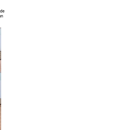
sde
un