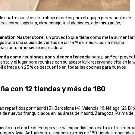
e cuatro puestos de trabajo directos para el equipo permanente de
reas como logística, almacenaje, instalaciones, administración,
eration Masterstore’
, un proyecto que tiene como meta aumentar 
registrado una subida de ventas de un 13 % de media, con la misma
alizada, inmersiva e inspiradora.
ienda como reuniones por videoconferencia
para planificar proyec
ento y el lugar para reunirse con su asesor Kvik reservando cita en la 
ll
ofrece un 25 % de descuento en todas las cocinas para nuevos
ña con 12 tiendas y más de 180
n repartidos por Madrid (3), Barcelona (4), Valencia (1), Málaga (2), Bil
va de nuevos franquiciados en las áreas de Madrid, Zaragoza, Palma de
miento en el norte de Europa y se ha expandido con éxito a otros merc
 Europa y Asia. Actualmente, concentra más de 180 tiendas repartidas