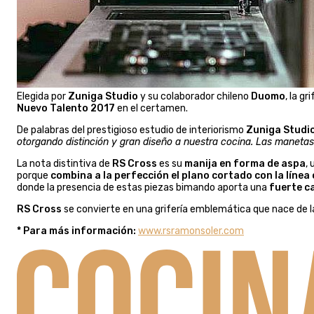
Elegida por
Zuniga Studio
y su colaborador chileno
Duomo
, la gr
Nuevo Talento 2017
en el certamen.
De palabras del prestigioso estudio de interiorismo
Zuniga Studi
otorgando distinción y gran diseño a nuestra cocina. Las manetas
La nota distintiva de
RS Cross
es su
manija en forma de aspa
,
porque
combina a la perfección el plano cortado con la línea 
donde la presencia de estas piezas bimando aporta una
fuerte c
RS Cross
se convierte en una grifería emblemática que nace de la
* Para más información:
www.rsramonsoler.com