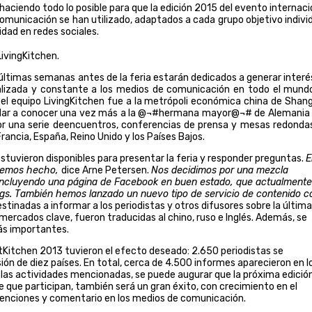
 haciendo todo lo posible para que la edición 2015 del evento internaci
omunicación se han utilizado, adaptados a cada grupo objetivo individ
idad en redes sociales.
últimas semanas antes de la feria estarán dedicados a generar interé
tualizada y constante a los medios de comunicación en todo el mund
r el equipo LivingKitchen fue a la metrópoli económica china de Shang
ra dar a conocer una vez más a la @¬#hermana mayor@¬# de Alemania
por una serie deencuentros, conferencias de prensa y mesas redonda
rancia, España, Reino Unido y los Países Bajos.
stuvieron disponibles para presentar la feria y responder preguntas.
E
e hemos hecho,
dice Arne Petersen.
Nos decidimos por una mezcla
, incluyendo una página de Facebook en buen estado, que actualmente
ogs. También hemos lanzado un nuevo tipo de servicio de contenido c
tinadas a informar a los periodistas y otros difusores sobre la última
os mercados clave, fueron traducidas al chino, ruso e Inglés. Además, se
ás importantes.
tKitchen 2013 tuvieron el efecto deseado: 2.650 periodistas se
ión de diez países. En total, cerca de 4.500 informes aparecieron en l
e las actividades mencionadas, se puede augurar que la próxima edició
que participan, también será un gran éxito, con crecimiento en el
menciones y comentario en los medios de comunicación.