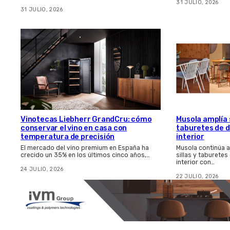
31 JULIO, 2026
31 JULIO, 2026
Vinotecas Liebherr GrandCru: cómo
Musola amplía s
conservar el vino en casa con
taburetes de d
temperatura de precisión
interior
El mercado del vino premium en España ha
Musola continúa 
crecido un 35% en los últimos cinco años,…
sillas y taburetes
interior con…
24 JULIO, 2026
22 JULIO, 2026