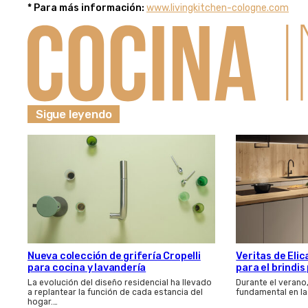
* Para más información:
www.livingkitchen-cologne.com
Sigue leyendo
Nueva colección de grifería Cropelli
Veritas de Elic
para cocina y lavandería
para el brindi
La evolución del diseño residencial ha llevado
Durante el verano
a replantear la función de cada estancia del
fundamental en la
hogar.…