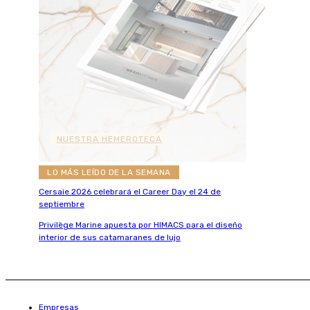
NUESTRA HEMEROTECA
LO MÁS LEÍDO DE LA SEMANA
Cersaie 2026 celebrará el Career Day el 24 de
septiembre
Privilège Marine apuesta por HIMACS para el diseño
interior de sus catamaranes de lujo
Empresas