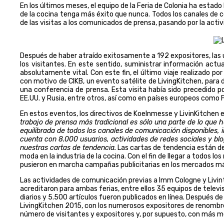
En los últimos meses, el equipo de la Feria de Colonia ha estado
de la cocina tenga más éxito que nunca. Todos los canales de c
de las visitas a los comunicados de prensa, pasando por la activ
Después de haber atraído exitosamente a 192 expositores, las 
los visitantes. En este sentido, suministrar información ac
absolutamente vital. Con este fin, el último viaje realizado po
con motivo de CIKB, un evento satélite de LivingKitchen, pa
una conferencia de prensa. Esta visita había sido precedido 
EE.UU. y Rusia, entre otros, así como en países europeos como F
En estos eventos, los directivos de Koelnmesse y LivinKitchen e
trabajo de prensa más tradicional es sólo una parte de lo qu
equilibrada de todos los canales de comunicación disponibles
cuenta con 8.000 usuarios, actividades de redes sociales y bl
nuestras cartas de tendencia.
Las cartas de tendencia están des
moda en la industria de la cocina. Con el fin de llegar a todos l
pusieron en marcha campañas publicitarias en los mercados m
Las actividades de comunicación previas a Imm Cologne y Livin
acreditaron para ambas ferias, entre ellos 35 equipos de televis
diarios y 5.500 artículos fueron publicados en línea. Después d
LivingKitchen 2015, con los numerosos expositores de renombre 
número de visitantes y expositores y, por supuesto, con más 