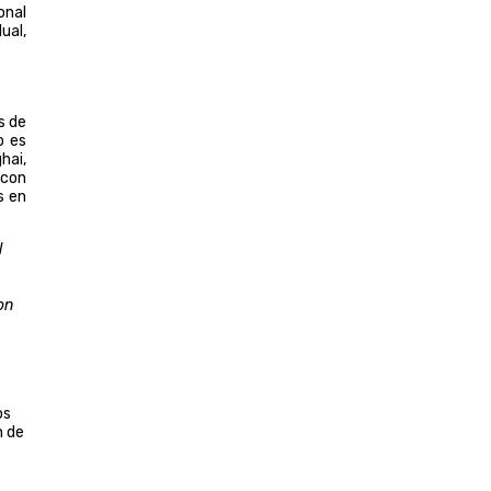
onal
ual,
s de
o es
hai,
 con
s en
l
on
os
n de