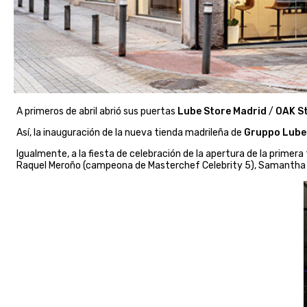
A primeros de abril abrió sus puertas
Lube Store Madrid
/
OAK S
Así, la inauguración de la nueva tienda madrileña de
Gruppo Lub
Igualmente, a la fiesta de celebración de la apertura de la primer
Raquel Meroño (campeona de Masterchef Celebrity 5), Samantha Val