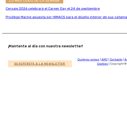
LO MÁS LEÍDO DE LA SEMANA
Cersaie 2026 celebrará el Career Day el 24 de septiembre
Privilège Marine apuesta por HIMACS para el diseño interior de sus catama
¡Mantente al día con nuestra newsletter!
Quiénes somos
|
AMC
|
Contacto
|
A
SUSCRÍBETE A LA NEWSLETTER
Cookies
| Copyright ©