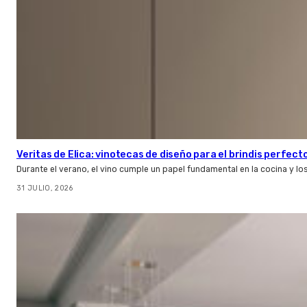
Veritas de Elica: vinotecas de diseño para el brindis perfect
Durante el verano, el vino cumple un papel fundamental en la cocina y l
31 JULIO, 2026