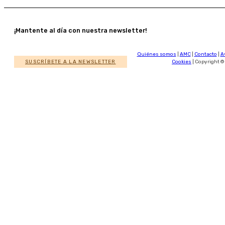
¡Mantente al día con nuestra newsletter!
Quiénes somos
|
AMC
|
Contacto
|
A
SUSCRÍBETE A LA NEWSLETTER
Cookies
| Copyright ©