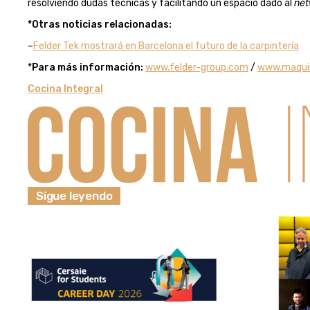
resolviendo dudas técnicas y facilitando un espacio dado al
net
*Otras noticias relacionadas:
–
Felder Tek mostrará en Barcelona el futuro de la carpintería
*
Para más información:
www.felder-group.com
/
www.maquin
Cocina Integral
Sigue leyendo