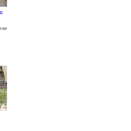
o:
isaje