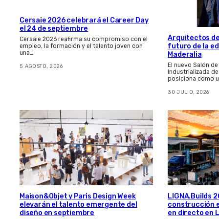
Cersaie 2026 celebrará el Career Day
el 24 de septiembre
Arquitectos de
Cersaie 2026 reafirma su compromiso con el
futuro de la e
empleo, la formación y el talento joven con
una…
Maderalia
El nuevo Salón de
5 AGOSTO, 2026
Industrializada d
posiciona como u
30 JULIO, 2026
Maison&Objet y Paris Design Week
LIGNA.Builds 20
elevarán el talento emergente del
construcción 
diseño en septiembre
en directo en 