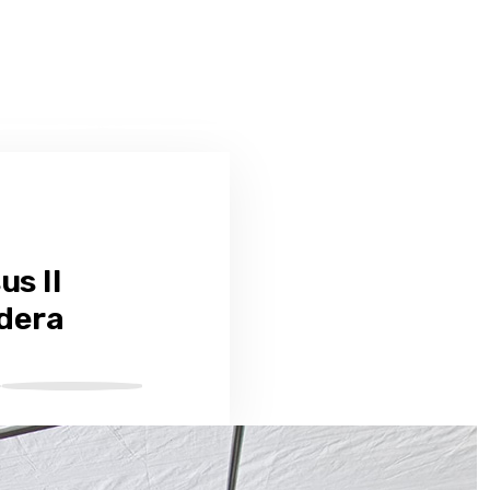
us II
dera