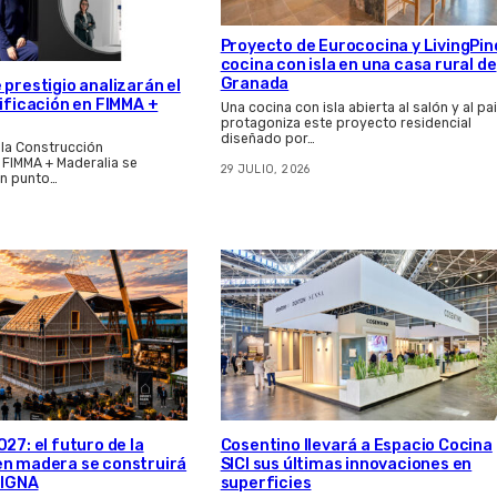
Proyecto de Eurococina y LivingPin
cocina con isla en una casa rural de
Granada
 prestigio analizarán el
dificación en FIMMA +
Una cocina con isla abierta al salón y al pa
protagoniza este proyecto residencial
diseñado por…
 la Construcción
e FIMMA + Maderalia se
29 JULIO, 2026
n punto…
27: el futuro de la
Cosentino llevará a Espacio Cocina
en madera se construirá
SICI sus últimas innovaciones en
LIGNA
superficies