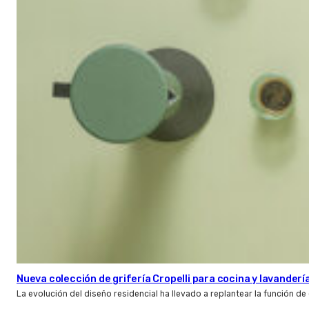
Nueva colección de grifería Cropelli para cocina y lavanderí
La evolución del diseño residencial ha llevado a replantear la función de