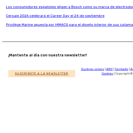
Los consumidores españoles eligen a Bosch como su marca de electrodo
Cersaie 2026 celebrará el Career Day el 24 de septiembre
Privilège Marine apuesta por HIMACS para el diseño interior de sus catama
¡Mantente al día con nuestra newsletter!
Quiénes somos
|
AMC
|
Contacto
|
A
SUSCRÍBETE A LA NEWSLETTER
Cookies
| Copyright ©