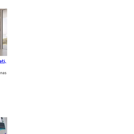
eti,
inas