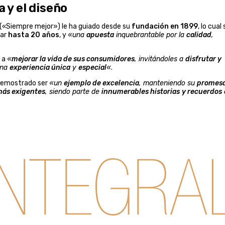
a y el diseño
 («Siempre mejor») le ha guiado desde su
fundación en 1899
, lo cual
rar
hasta 20 años
, y
«una
apuesta
inquebrantable por la
calidad
,
a
«
mejorar la vida de sus consumidores
, invitándoles a
disfrutar y
una
experiencia única
y
especial
«
.
 demostrado ser
«un
ejemplo de excelencia
, manteniendo su
promesa
más exigentes
, siendo parte de
innumerables historias
y recuerdos