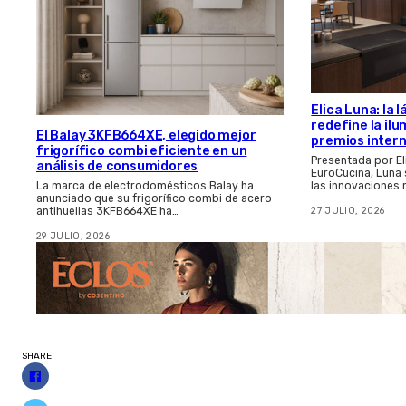
Elica Luna: la
redefine la il
El Balay 3KFB664XE, elegido mejor
premios inter
frigorífico combi eficiente en un
Presentada por El
análisis de consumidores
EuroCucina, Luna
las innovaciones
La marca de electrodomésticos Balay ha
anunciado que su frigorífico combi de acero
27 JULIO, 2026
antihuellas 3KFB664XE ha…
29 JULIO, 2026
SHARE