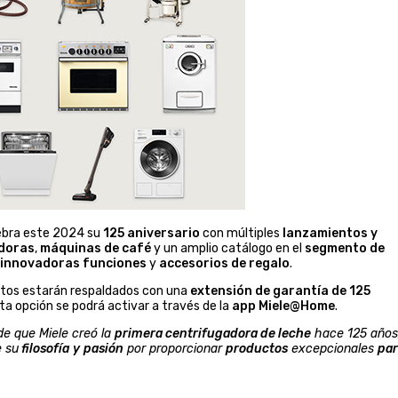
ebra este 2024 su
125 aniversario
con múltiples
lanzamientos y
doras
,
máquinas de café
y un amplio catálogo en el
segmento de
innovadoras
funciones
y
accesorios de regalo
.
ctos estarán respaldados con una
extensión de garantía de 125
sta opción se podrá activar a través de la
app Miele@Home
.
e que Miele creó la
primera centrifugadora de leche
hace 125 años,
e su
filosofía
y
pasión
por proporcionar
productos
excepcionales
par