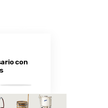
sario con
s