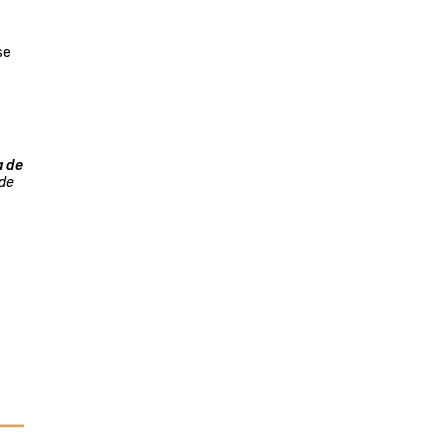
 se
 de
de