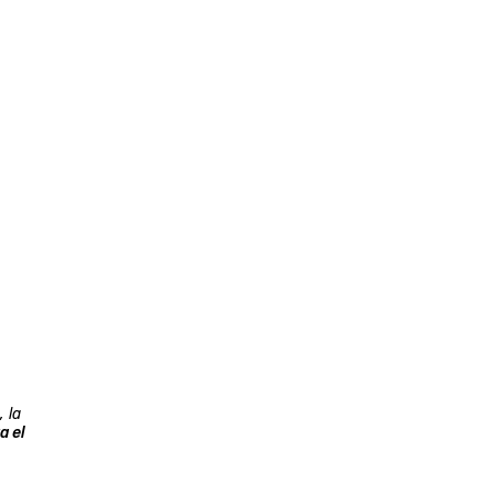
 la
a el