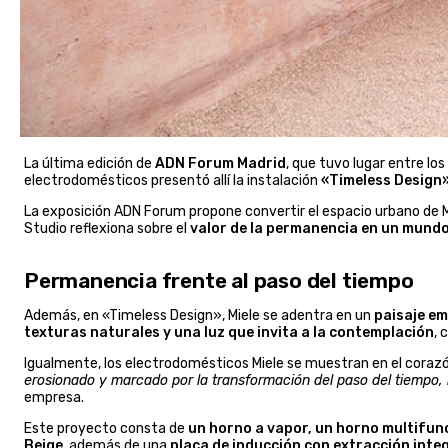
La última edición de
ADN Forum Madrid
, que tuvo lugar entre lo
electrodomésticos presentó allí la instalación
«Timeless Design
La exposición ADN Forum propone convertir el espacio urbano de 
Studio reflexiona sobre el
valor de la permanencia en un mund
Permanencia frente al paso del tiempo
Además, en «Timeless Design», Miele se adentra en un
paisaje e
texturas naturales y una luz que invita a la contemplación
, 
Igualmente, los electrodomésticos Miele se muestran en el coraz
erosionado y marcado por la transformación del paso del tiempo,
empresa.
Este proyecto consta de
un horno a vapor, un horno multifunc
Beige
, además de una
placa de inducción con extracción inte