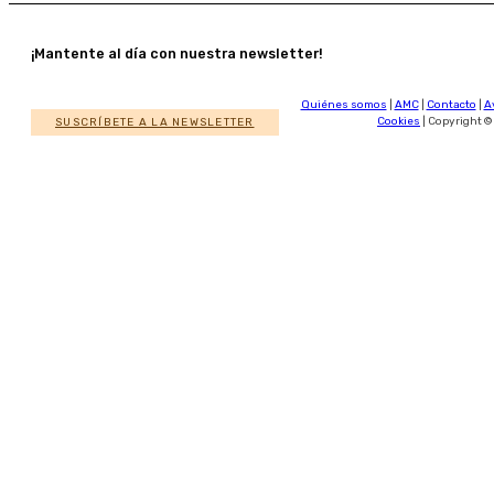
¡Mantente al día con nuestra newsletter!
Quiénes somos
|
AMC
|
Contacto
|
A
SUSCRÍBETE A LA NEWSLETTER
Cookies
| Copyright ©