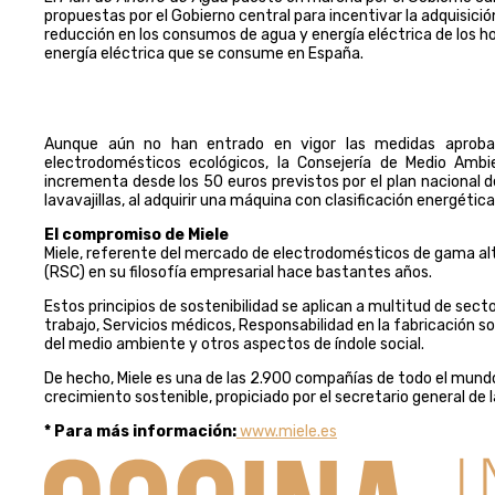
propuestas por el Gobierno central para incentivar la adquisici
reducción en los consumos de agua y energía eléctrica de los h
energía eléctrica que se consume en España.
Aunque aún no han entrado en vigor las medidas aprobada
electrodomésticos ecológicos, la Consejería de Medio Amb
incrementa desde los 50 euros previstos por el plan nacional d
lavavajillas, al adquirir una máquina con clasificación energética
El compromiso de Miele
Miele, referente del mercado de electrodomésticos de gama alta,
(RSC) en su filosofía empresarial hace bastantes años.
Estos principios de sostenibilidad se aplican a multitud de sect
trabajo, Servicios médicos, Responsabilidad en la fabricación s
del medio ambiente y otros aspectos de índole social.
De hecho, Miele es una de las 2.900 compañías de todo el mund
crecimiento sostenible, propiciado por el secretario general de 
* Para más información:
www.miele.es