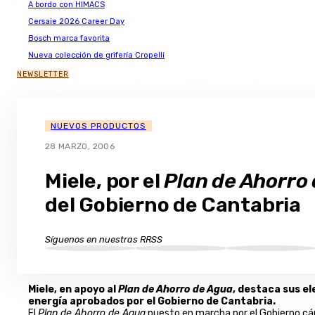
A bordo con HIMACS
Cersaie 2026 Career Day
Bosch marca favorita
Nueva colección de grifería Cropelli
NEWSLETTER
NUEVOS PRODUCTOS
28 MARZO, 2006
Miele, por el
Plan de Ahorro
del Gobierno de Cantabria
Síguenos en nuestras RRSS
Miele, en apoyo al
Plan de Ahorro de Agua
, destaca sus e
energía aprobados por el Gobierno de Cantabria.
El
Plan de Ahorro de Agua
puesto en marcha por el Gobierno cá