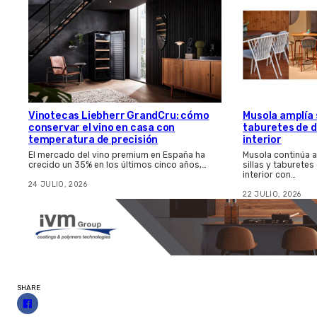
Vinotecas Liebherr GrandCru: cómo
Musola amplía s
conservar el vino en casa con
taburetes de d
temperatura de precisión
interior
El mercado del vino premium en España ha
Musola continúa 
crecido un 35% en los últimos cinco años,…
sillas y taburetes
interior con…
24 JULIO, 2026
22 JULIO, 2026
SHARE