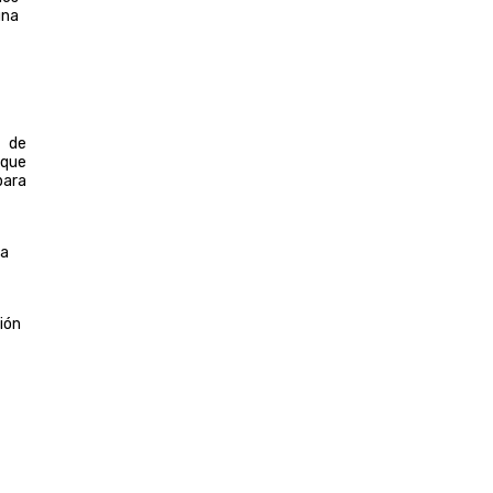
una
o de
 que
para
va
ión