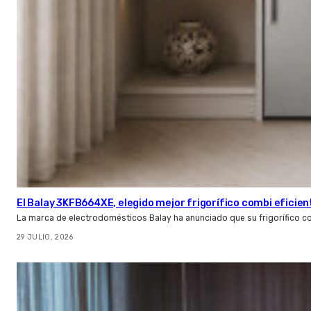
El Balay 3KFB664XE, elegido mejor frigorífico combi eficien
La marca de electrodomésticos Balay ha anunciado que su frigorífico c
29 JULIO, 2026