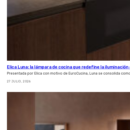
Elica Luna: la lámpara de cocina que redefine la iluminació
Presentada por Elica con motivo de EuroCucina, Luna se consolida com
27 JULIO, 2026