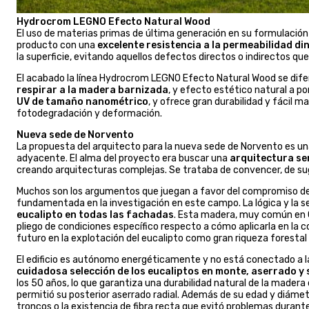
Hydrocrom LEGNO Efecto Natural Wood
El uso de materias primas de última generación en su formulaci
producto con una
excelente resistencia a la permeabilidad d
la superficie, evitando aquellos defectos directos o indirectos que 
El acabado la línea Hydrocrom LEGNO Efecto Natural Wood se difere
respirar a la madera barnizada
, y efecto estético natural a p
UV de tamaño nanométrico
, y ofrece gran durabilidad y fácil
fotodegradación y deformación.
Nueva sede de Norvento
La propuesta del arquitecto para la nueva sede de Norvento es un
adyacente. El alma del proyecto era buscar una
arquitectura sen
creando arquitecturas complejas. Se trataba de convencer, de suge
Muchos son los argumentos que juegan a favor del compromiso de 
fundamentada en la investigación en este campo. La lógica y la sen
eucalipto en todas las fachadas
. Esta madera, muy común en G
pliego de condiciones específico respecto a cómo aplicarla en la co
futuro en la explotación del eucalipto como gran riqueza forestal 
El edificio es autónomo energéticamente y no está conectado a la
cuidadosa selección de los eucaliptos en monte, aserrado y 
los 50 años, lo que garantiza una durabilidad natural de la madera
permitió su posterior aserrado radial. Además de su edad y diámetr
troncos o la existencia de fibra recta que evitó problemas durante