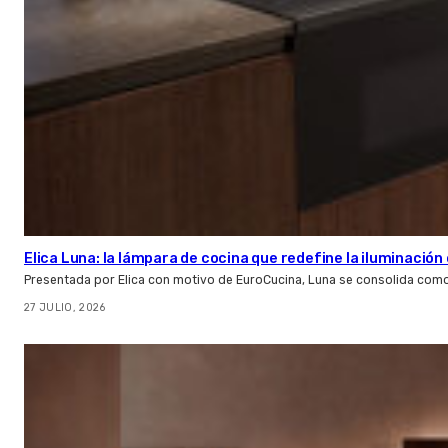
Elica Luna: la lámpara de cocina que redefine la iluminació
Presentada por Elica con motivo de EuroCucina, Luna se consolida com
27 JULIO, 2026