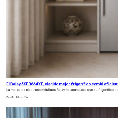
El Balay 3KFB664XE, elegido mejor frigorífico combi eficien
La marca de electrodomésticos Balay ha anunciado que su frigorífico c
29 JULIO, 2026