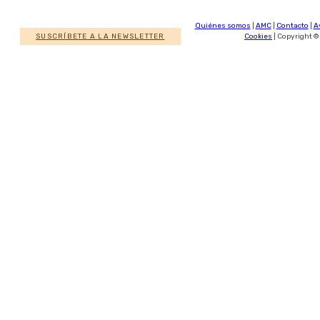
Quiénes somos
|
AMC
|
Contacto
|
A
SUSCRÍBETE A LA NEWSLETTER
Cookies
| Copyright ©