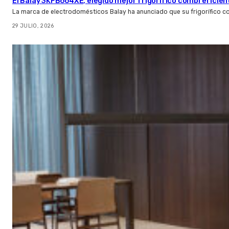
El Balay 3KFB664XE, elegido mejor frigorífico combi eficien
La marca de electrodomésticos Balay ha anunciado que su frigorífico c
29 JULIO, 2026