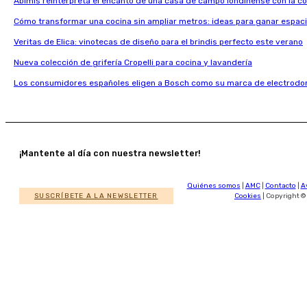
Abimis reinterpreta el encanto de una casa de campo londinense con la c
Cómo transformar una cocina sin ampliar metros: ideas para ganar espaci
Veritas de Elica: vinotecas de diseño para el brindis perfecto este verano
Nueva colección de grifería Cropelli para cocina y lavandería
Los consumidores españoles eligen a Bosch como su marca de electrodo
¡Mantente al día con nuestra newsletter!
Quiénes somos
|
AMC
|
Contacto
|
A
SUSCRÍBETE A LA NEWSLETTER
Cookies
| Copyright ©