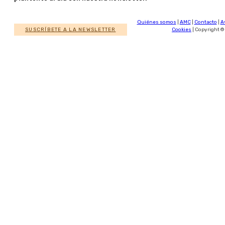
Quiénes somos
|
AMC
|
Contacto
|
A
SUSCRÍBETE A LA NEWSLETTER
Cookies
| Copyright ©