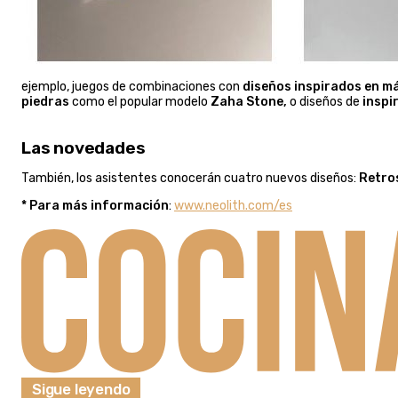
ejemplo, juegos de combinaciones con
diseños inspirados en m
piedras
como el popular modelo
Zaha Stone,
o diseños de
inspi
Las novedades
También, los asistentes conocerán cuatro nuevos diseños:
Retro
* Para más información
:
www.neolith.com/es
Sigue leyendo