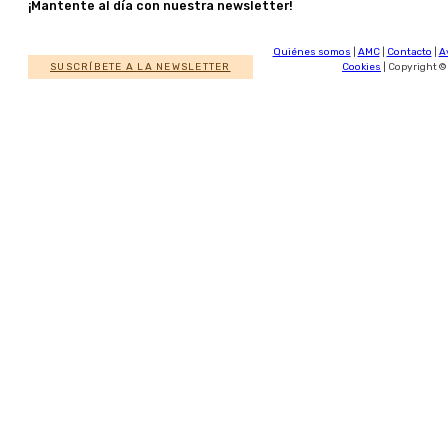
¡Mantente al día con nuestra newsletter!
Quiénes somos
|
AMC
|
Contacto
|
A
SUSCRÍBETE A LA NEWSLETTER
Cookies
| Copyright ©