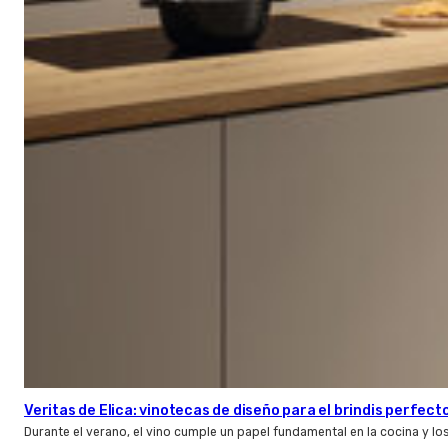
Veritas de Elica: vinotecas de diseño para el brindis perfect
Durante el verano, el vino cumple un papel fundamental en la cocina y l