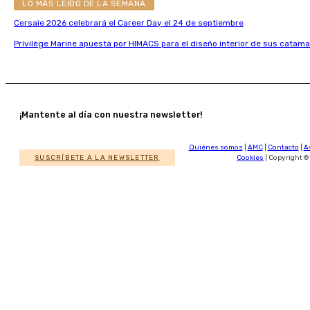
LO MÁS LEÍDO DE LA SEMANA
Cersaie 2026 celebrará el Career Day el 24 de septiembre
Privilège Marine apuesta por HIMACS para el diseño interior de sus catama
¡Mantente al día con nuestra newsletter!
Quiénes somos
|
AMC
|
Contacto
|
A
SUSCRÍBETE A LA NEWSLETTER
Cookies
| Copyright ©