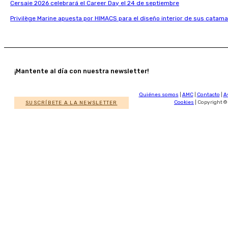
Cersaie 2026 celebrará el Career Day el 24 de septiembre
Privilège Marine apuesta por HIMACS para el diseño interior de sus catama
¡Mantente al día con nuestra newsletter!
Quiénes somos
|
AMC
|
Contacto
|
A
SUSCRÍBETE A LA NEWSLETTER
Cookies
| Copyright ©