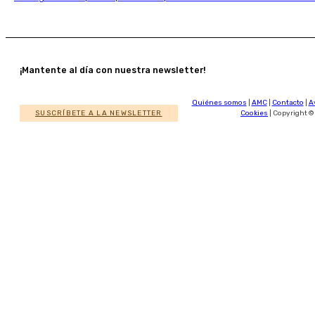
¡Mantente al día con nuestra newsletter!
Quiénes somos
|
AMC
|
Contacto
|
A
SUSCRÍBETE A LA NEWSLETTER
Cookies
| Copyright ©