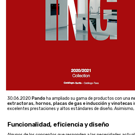
30.06.2020
Pando
ha ampliado su gama de productos con una
n
extractoras, hornos, placas de gas e inducción y vinotecas
i
excelentes prestaciones y altos estándares de diseño. Asimismo,
Funcionalidad, eficiencia y diseño
Algunos de los conceptos que responden a las necesidades actual