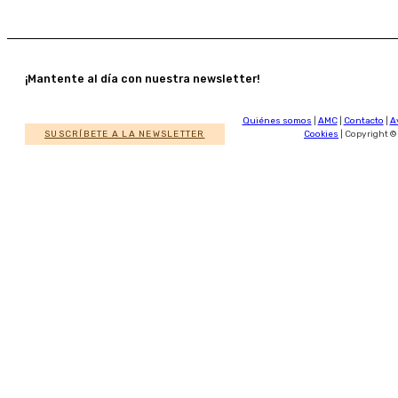
¡Mantente al día con nuestra newsletter!
Quiénes somos
|
AMC
|
Contacto
|
A
SUSCRÍBETE A LA NEWSLETTER
Cookies
| Copyright ©