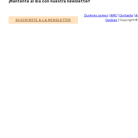
¡Mantente al día con nuestra newsletter!
Quiénes somos
|
AMC
|
Contacto
|
A
SUSCRÍBETE A LA NEWSLETTER
Cookies
| Copyright ©