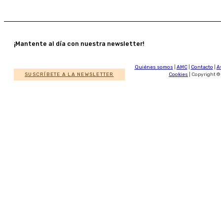
¡Mantente al día con nuestra newsletter!
Quiénes somos
|
AMC
|
Contacto
|
A
SUSCRÍBETE A LA NEWSLETTER
Cookies
| Copyright ©