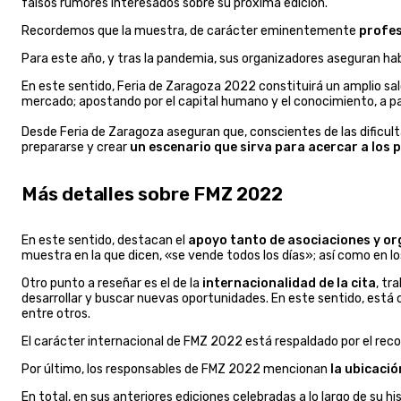
falsos rumores interesados sobre su próxima edición.
Recordemos que la muestra, de carácter eminentemente
profes
Para este año, y tras la pandemia, sus organizadores aseguran h
En este sentido, Feria de Zaragoza 2022 constituirá un amplio sal
mercado; apostando por el capital humano y el conocimiento, a pa
Desde Feria de Zaragoza aseguran que, conscientes de las dificulta
prepararse y crear
un escenario que sirva para acercar a los 
Más detalles sobre FMZ 2022
En este sentido, destacan el
apoyo tanto de asociaciones y or
muestra en la que dicen, «se vende todos los días»; así como en l
Otro punto a reseñar es el de la
internacionalidad de la cita
, tr
desarrollar y buscar nuevas oportunidades. En este sentido, está 
entre otros.
El carácter internacional de FMZ 2022 está respaldado por el reco
Por último, los responsables de FMZ 2022 mencionan
la ubicaci
En total, en sus anteriores ediciones celebradas a lo largo de su h