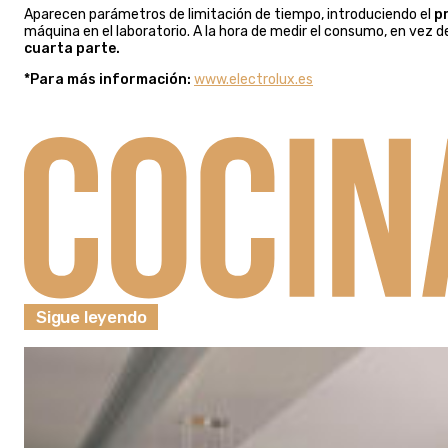
Aparecen parámetros de limitación de tiempo, introduciendo el
p
máquina en el laboratorio. A la hora de medir el consumo, en vez de
cuarta parte.
*Para más información:
www.electrolux.es
Sigue leyendo