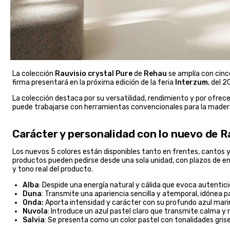
La colección
Rauvisio crystal Pure
de
Rehau
se amplía con cinco
firma presentará en la próxima edición de la feria
Interzum
, del 
La colección destaca por su versatilidad, rendimiento y por ofrecer 
puede trabajarse con herramientas convencionales para la madera. 
Carácter y personalidad con lo nuevo de R
Los nuevos 5 colores están disponibles tanto en frentes, cantos 
productos pueden pedirse desde una sola unidad, con plazos de ent
y tono real del producto.
Alba
: Despide una energía natural y cálida que evoca autentici
Duna
: Transmite una apariencia sencilla y atemporal, idónea 
Onda:
Aporta intensidad y carácter con su profundo azul marino
Nuvola
: Introduce un azul pastel claro que transmite calma 
Salvia
: Se presenta como un color pastel con tonalidades gri