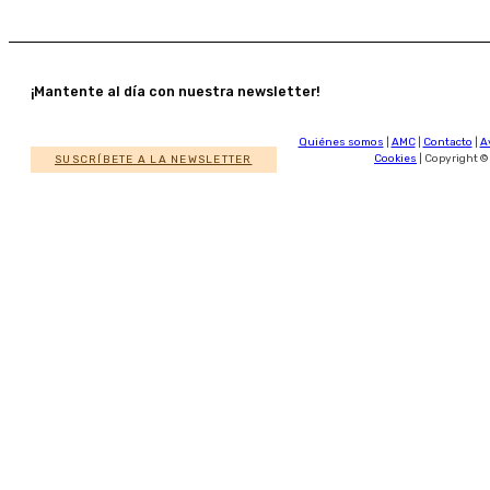
¡Mantente al día con nuestra newsletter!
Quiénes somos
|
AMC
|
Contacto
|
A
SUSCRÍBETE A LA NEWSLETTER
Cookies
| Copyright ©