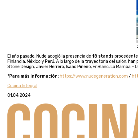
El año pasado, Nude acogió la presencia de
18 stands
procedentes 
Finlandia, México y Perú. A lo largo de la trayectoria del salón, han 
Stone Design, Javier Herrero, Isaac Piñeiro, EnBlanc, La Mamba – 
*Para más información:
https://www.nudegeneration.com
/
ht
Cocina Integral
01.04.2024