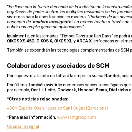
“
En línea con la fuerte demanda de la industria de la construcci
orgullosos de poder ilustrar los múltiples resultados en las jorna
sistemas para la construcción en madera. “
Partimos de las neces
concepto de ‘
madera inteligente’.
Lo hemos hecho a través de so
cubrir una amplia gama de aplicaciones”.
Igualmente, en las jornadas “Timber Construction Days” se podrá a
OIKOS XS 450, OIKOS X, OIKOS XL y AREA X
, enfocados en el mec
También se expondrán las tecnologías complementarias de SCM p
Colaboradores y asociados de SCM
Por supuesto, a la cita no faltará la empresa sueca
Randek
, cola
Por último, también asistirán numerosos socios tecnológicos qu
por ejemplo,
Oertli, Leitz, Cadwork, Hsbcad, Sema, Dietrichs 
*Otras noticias relacionadas:
–
SCM España: Open House en Sant Cugat (Barcelona)
*
Para más información:
www.scmgroup.com
Cocina Integral