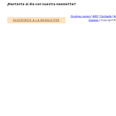
¡Mantente al día con nuestra newsletter!
Quiénes somos
|
AMC
|
Contacto
|
A
SUSCRÍBETE A LA NEWSLETTER
Cookies
| Copyright ©