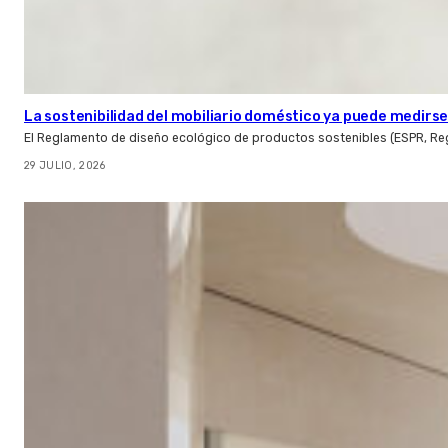
La sostenibilidad del mobiliario doméstico ya puede medirse:
El Reglamento de diseño ecológico de productos sostenibles (ESPR, Reg
29 JULIO, 2026