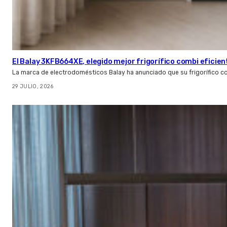
El Balay 3KFB664XE, elegido mejor frigorífico combi eficien
La marca de electrodomésticos Balay ha anunciado que su frigorífico c
29 JULIO, 2026