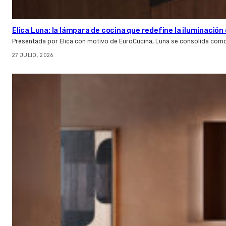
Elica Luna: la lámpara de cocina que redefine la iluminació
Presentada por Elica con motivo de EuroCucina, Luna se consolida com
27 JULIO, 2026