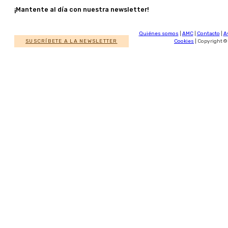
¡Mantente al día con nuestra newsletter!
Quiénes somos
|
AMC
|
Contacto
|
A
SUSCRÍBETE A LA NEWSLETTER
Cookies
| Copyright ©