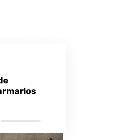
de
 armarios