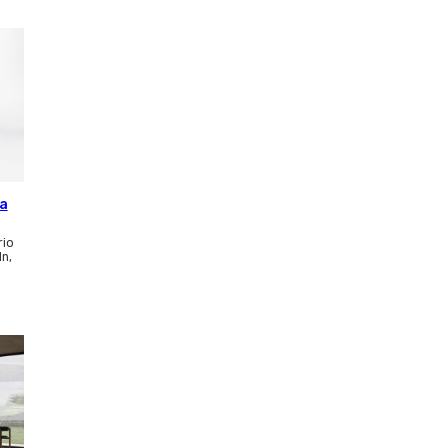
ca
rio
ln,