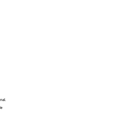
nal.
de