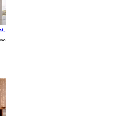
eti,
inas