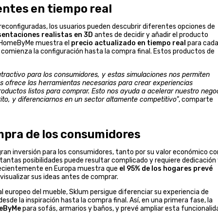
entes en tiempo real
reconfiguradas, los usuarios pueden descubrir diferentes opciones de
sentaciones realistas en 3D
antes de decidir y añadir el producto
o, HomeByMe muestra el
precio actualizado en tiempo real
para cad
comienza la configuración hasta la compra final. Estos productos de
atractivo para los consumidores, y estas simulaciones nos permiten
s ofrece las herramientas necesarias para crear experiencias
productos listos para comprar. Esto nos ayuda a acelerar nuestro nego
rito, y diferenciarnos en un sector altamente competitivo
”, comparte
ompra de los consumidores
gran inversión para los consumidores, tanto por su valor económico c
 tantas posibilidades puede resultar complicado y requiere dedicación
o recientemente en Europa muestra que
el 95% de los hogares prevé
 visualizar sus ideas antes de comprar.
l europeo del mueble, Sklum persigue diferenciar su experiencia de
sde la inspiración hasta la compra final. Así, en una primera fase, la
meByMe
para sofás, armarios y baños, y prevé ampliar esta funcionalid