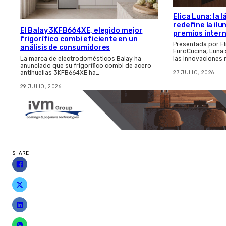
Elica Luna: la
redefine la il
El Balay 3KFB664XE, elegido mejor
premios inter
frigorífico combi eficiente en un
Presentada por El
análisis de consumidores
EuroCucina, Luna
las innovaciones
La marca de electrodomésticos Balay ha
anunciado que su frigorífico combi de acero
27 JULIO, 2026
antihuellas 3KFB664XE ha…
29 JULIO, 2026
SHARE