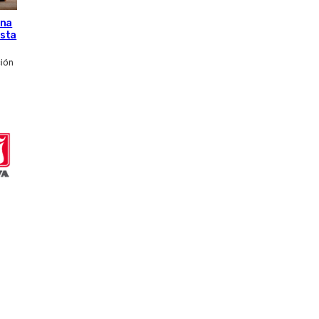
una
esta
ción