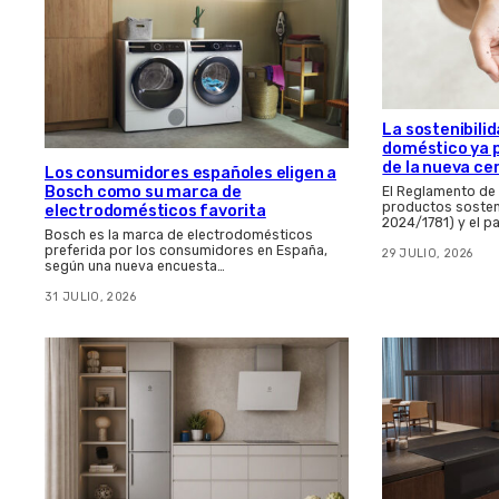
La sostenibilid
doméstico ya 
de la nueva ce
Los consumidores españoles eligen a
Bosch como su marca de
El Reglamento de
productos sosten
electrodomésticos favorita
2024/1781) y el p
Bosch es la marca de electrodomésticos
preferida por los consumidores en España,
29 JULIO, 2026
según una nueva encuesta…
31 JULIO, 2026