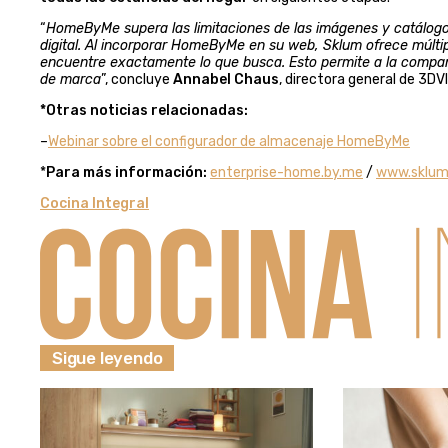
“
HomeByMe supera las limitaciones de las imágenes y catálogos
digital. Al incorporar HomeByMe en su web, Sklum ofrece múltip
encuentre exactamente lo que busca. Esto permite a la compañía
de marca
”, concluye
Annabel Chaus
, directora general de 3D
*Otras noticias relacionadas:
–
Webinar sobre el configurador de almacenaje HomeByMe
*
Para más información:
enterprise-home.by.me
/
www.sklu
Cocina Integral
Sigue leyendo