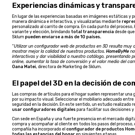
Experiencias dinámicas y transpar
En lugar de las experiencias basadas en imágenes estáticas y p
manera dinámica e interactiva, y visualizarlas mediante
repre
personalizado al carrito de compra. En cada punto del proces
variante y elección, brindando
total transparencia
desde que 
Sklum
pueden enviarse a más de 10 países.
“
Utilizar un configurador web de productos en 3D resulta muy 
mostrar mejor la calidad de nuestros productos.
HomeByMe
no
interactivas y dar visibilidad a nuestro catálogo, presentando 
online, aumentar la tasa de conversión y el valor medio del car
Oana Matei,
directora de Marketing de Sklum.
El papel del 3D en la decisión de c
Las compras de artículos para el hogar suelen representar una 
por su impacto visual. Seleccionar el mobiliario adecuado entre
seguridad en la decisión. En este sentido, un estudio realizad
usar configuradores digitales
para facilitar sus decisiones y
Con sede en España y una fuerte presencia en el mercado digita
compra y acompañar al cliente en todos los pasos del proceso, de
compañía ha incorporado el
configurador de productos Ho
todas las estancias del hogar
en siguientes etapas.