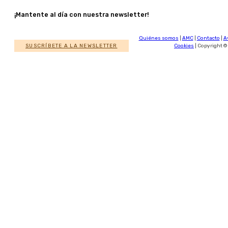
¡Mantente al día con nuestra newsletter!
Quiénes somos
|
AMC
|
Contacto
|
A
SUSCRÍBETE A LA NEWSLETTER
Cookies
| Copyright ©