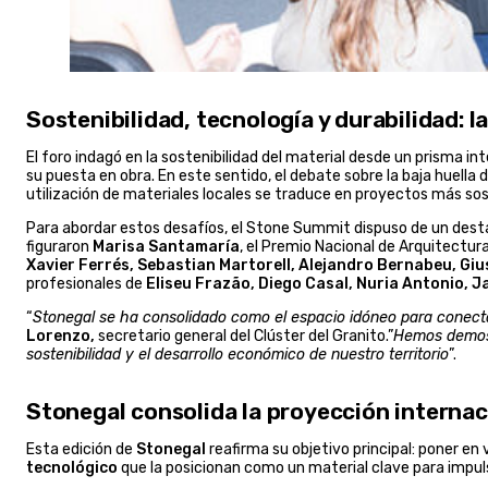
Sostenibilidad, tecnología y durabilidad: la
El foro indagó en la sostenibilidad del material desde un prisma i
su puesta en obra. En este sentido, el debate sobre la baja huella
utilización de materiales locales se traduce en proyectos más sost
Para abordar estos desafíos, el Stone Summit dispuso de un destaca
figuraron
Marisa Santamaría
, el Premio Nacional de Arquitectur
Xavier Ferrés, Sebastian Martorell, Alejandro Bernabeu, Gi
profesionales de
Eliseu Frazão, Diego Casal, Nuria Antonio, J
“
Stonegal se ha consolidado como el espacio idóneo para conectar
Lorenzo,
secretario general del Clúster del Granito.”
Hemos demostr
sostenibilidad y el desarrollo económico de nuestro territorio
”.
Stonegal consolida la proyección internaci
Esta edición de
Stonegal
reafirma su objetivo principal: poner en 
tecnológico
que la posicionan como un material clave para impulsa