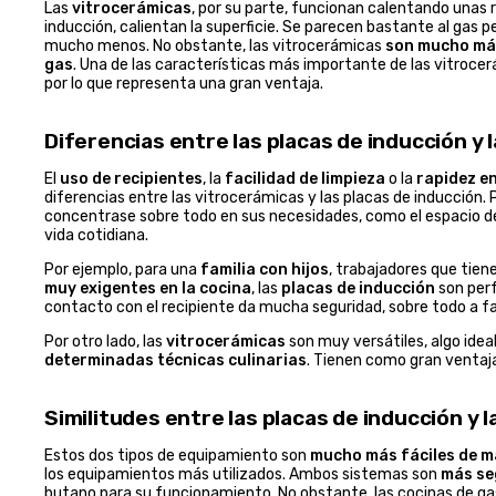
Las
vitrocerámicas
, por su parte, funcionan calentando unas re
inducción, calientan la superficie. Se parecen bastante al gas 
mucho menos. No obstante, las vitrocerámicas
son mucho más
gas
. Una de las características más importante de las vitroce
por lo que representa una gran ventaja.
Diferencias entre las placas de inducción y 
El
uso de recipientes
, la
facilidad de limpieza
o la
rapidez e
diferencias entre las vitrocerámicas y las placas de inducción. 
concentrase sobre todo en sus necesidades, como el espacio de 
vida cotidiana.
Por ejemplo, para una
familia con hijos
, trabajadores que tien
muy exigentes en la cocina
, las
placas de inducción
son perf
contacto con el recipiente da mucha seguridad, sobre todo a f
Por otro lado, las
vitrocerámicas
son muy versátiles, algo ideal
determinadas técnicas culinarias
. Tienen como gran ventaj
Similitudes entre las placas de inducción y 
Estos dos tipos de equipamiento son
mucho más fáciles de m
los equipamientos más utilizados. Ambos sistemas son
más se
butano para su funcionamiento. No obstante, las cocinas de gas 