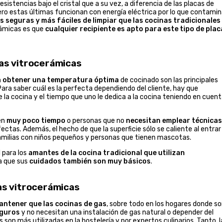
sistencias bajo el cristal que a su vez, a diferencia de las placas de
pero estas últimas funcionan con energía eléctrica por lo que contami
 seguras y más fáciles de limpiar que las cocinas tradicionales
rámicas es que
cualquier recipiente es apto para este tipo de plac
las vitrocerámicas
n obtener una temperatura óptima
de cocinado son las principales
Para saber cuál es la perfecta dependiendo del cliente, hay que
la cocina y el tiempo que uno le dedica a la cocina teniendo en cuent
en
muy poco tiempo
o personas que no
necesitan emplear técnicas
ectas. Además, el hecho de que la superficie sólo se caliente al entrar
amilias con niños pequeños y personas que tienen mascotas.
 para los
amantes de la cocina tradicional que utilizan
a que sus
cuidados también son muy básicos
.
las vitrocerámicas
antener que las cocinas de gas
, sobre todo en los hogares donde s
guros
y no necesitan una instalación de gas natural o depender del
son más utilizadas en la hostelería y por expertos culinarios. Tanto l