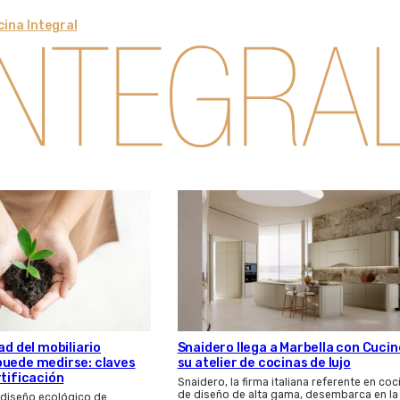
ina Integral
Snaidero llega a Marbella con Cucin
ad del mobiliario
su atelier de cocinas de lujo
puede medirse: claves
rtificación
Snaidero, la firma italiana referente en coc
de diseño de alta gama, desembarca en la
 diseño ecológico de