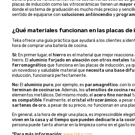
placas de inducción como las vitrocerámicas tienen un
mayor c
donde el sistema de graduación es mucho más preciso y sencill
sentido de equiparse con
soluciones antiincendio
y
program
¿Qué materiales funcionan en las placas de
Teka ofrece una guía práctica que ayudará a los clientes a ident
hora de comprar una batería de cocina.
Sí:
En primer lugar, el
hierro
es el material que mejor reacciona 
hierro. El
aluminio forjado en aleación con otros metales
ta
ferromagnético
que funciona en las placas de inducción, ya 
un novedoso y saludable material que
necesita una base difu
inducción, funcionará perfectamente.
No:
El
aluminio puro
, por ejemplo, es
paramagnético
, con lo 
terminan de cocinarse
. Además, los
utensilios de cocina re
elementos metálicos. Del mismo modo, el
acero fino normal
t
es compatible
. Finalmente, el
cristal vitrocerámico
, a pesar
sartenes de oro
, a pesar de su precio, no funcionan en una pla
En general, a la hora de elegir una placa, es imprescindible elegi
viven en la casa y al tiempo que pueden dedicarle a la coci
persona puede tanto ahorrar en la limpieza como en el gasto inic
*Para más información:
www.teka.com