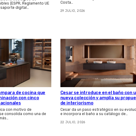
Costa…
ibles (ESPR, Reglamento UE
asaporte digital…
29 JULIO, 2026
 lámpara de cocina que
Cesar se introduce en el baño con 
uminación con cinco
nueva colección y amplía su propu
nacionales
de interiorismo
ica con motivo de
Cesar da un paso estratégico en su evolu
 se consolida como una de
e incorpora el baño a su catálogo de…
 más…
22 JULIO, 2026