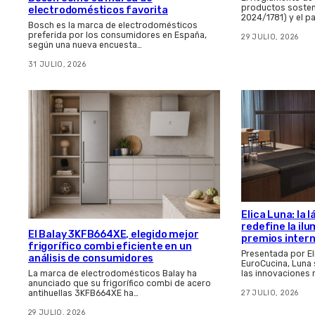
productos sosten
electrodomésticos favorita
2024/1781) y el p
Bosch es la marca de electrodomésticos
preferida por los consumidores en España,
29 JULIO, 2026
según una nueva encuesta…
31 JULIO, 2026
Elica Luna: la
redefine la il
El Balay 3KFB664XE, elegido mejor
premios inter
frigorífico combi eficiente en un
Presentada por El
análisis de consumidores
EuroCucina, Luna
las innovaciones
La marca de electrodomésticos Balay ha
anunciado que su frigorífico combi de acero
27 JULIO, 2026
antihuellas 3KFB664XE ha…
29 JULIO, 2026