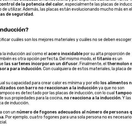
ontrol de la potencia del calor
, especialmente las placas de induc
o de utilizar. Además, las placas están evolucionando mucho más en e
as de seguridad
.
 inducción?
ificar cuáles son los mejores materiales y cuáles no se deben escoger 
a la inducción así como el
acero inoxidable
por su alta proporción de
mbién es otra opción perfecta. Del mismo modo, el
titanio
es un
que
las sartenes incorporan un difusor
. Finalmente, el
thermolon
e
sora para inducción
. Con cualquiera de estos materiales, la placa de
cual su capacidad para crear calor es mínima y por ello
los alimentos 
alizados con barro no reaccionan a la inducción
ya que no son
ampoco es detectado por las placas de inducción, con lo cual
tampoc
 de sus propiedades para la cocina,
no reacciona a la inducción
. Y las
ca de inducción.
rla con un
número de fogones adecuados al número de personas 
na
. Por ejemplo, cuatro fogones para una sola persona no es necesario 
ial.