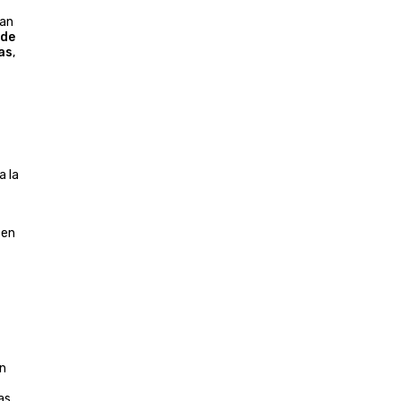
nan
 de
as
,
a la
 en
on
as