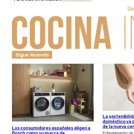
Coc
Sigue leyendo
La sostenibilid
doméstico ya 
de la nueva ce
Los consumidores españoles eligen a
Bosch como su marca de
El Reglamento de