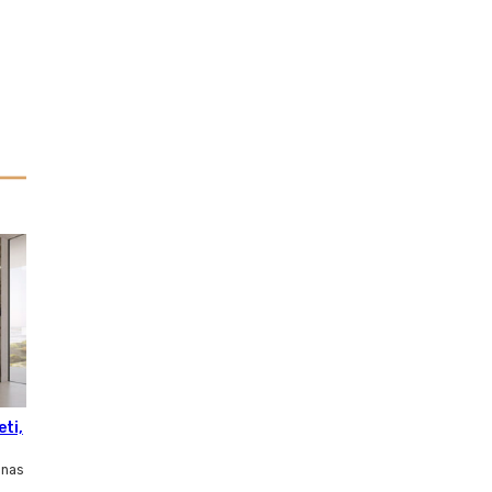
eti,
inas