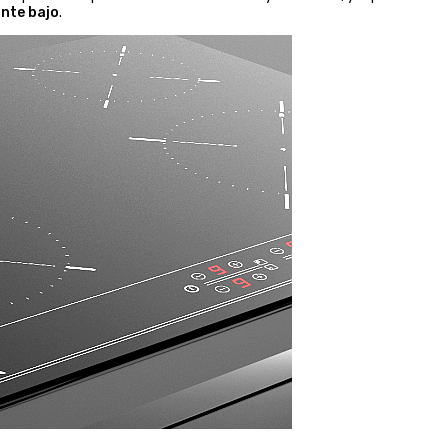
nte bajo
.