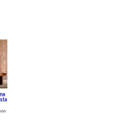
una
esta
ción