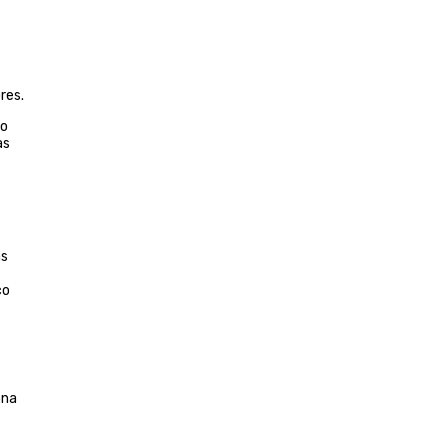
res.
to
as
as
co
ona