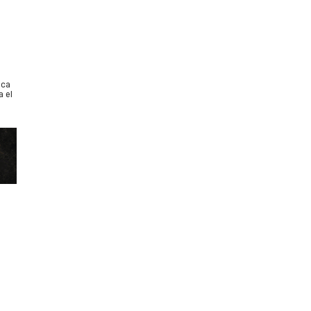
ica
a el