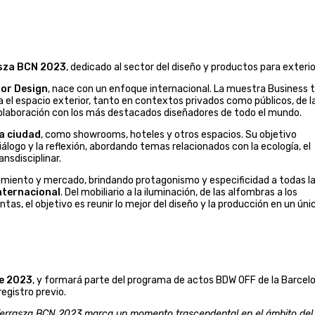
sza BCN 2023
, dedicado al sector del diseño y productos para exterio
ior Design
, nace con un enfoque internacional. La muestra Business 
el espacio exterior, tanto en contextos privados como públicos, de l
colaboración con los más destacados diseñadores de todo el mundo.
la ciudad
, como showrooms, hoteles y otros espacios. Su objetivo
álogo y la reflexión, abordando temas relacionados con la ecología, el
nsdisciplinar.
samiento y mercado, brindando protagonismo y especificidad a todas l
internacional
. Del mobiliario a la iluminación, de las alfombras a los
ntas, el objetivo es reunir lo mejor del diseño y la producción en un úni
de 2023
, y formará parte del programa de actos BDW OFF de la Barcel
egistro previo.
errasza BCN 2023 marca un momento trascendental en el ámbito del