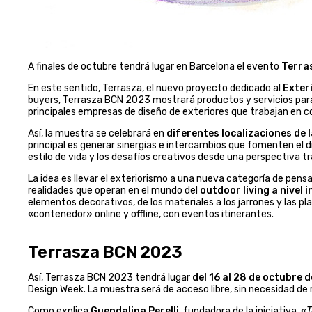
A finales de octubre tendrá lugar en Barcelona el evento
Terra
En este sentido, Terrasza, el nuevo proyecto dedicado al
Exter
buyers, Terrasza BCN 2023 mostrará productos y servicios para 
principales empresas de diseño de exteriores que trabajan en 
Así, la muestra se celebrará en
diferentes localizaciones de 
principal es generar sinergias e intercambios que fomenten el di
estilo de vida y los desafíos creativos desde una perspectiva tra
La idea es llevar el exteriorismo a una nueva categoría de pen
realidades que operan en el mundo del
outdoor living a nivel 
elementos decorativos, de los materiales a los jarrones y las pla
«contenedor» online y offline, con eventos itinerantes.
Terrasza BCN 2023
Así, Terrasza BCN 2023 tendrá lugar
del 16 al 28 de octubre 
Design Week. La muestra será de acceso libre, sin necesidad de r
Como explica
Guendalina Perelli
, fundadora de la iniciativa, «
T