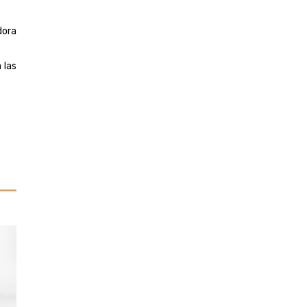
dora
 las