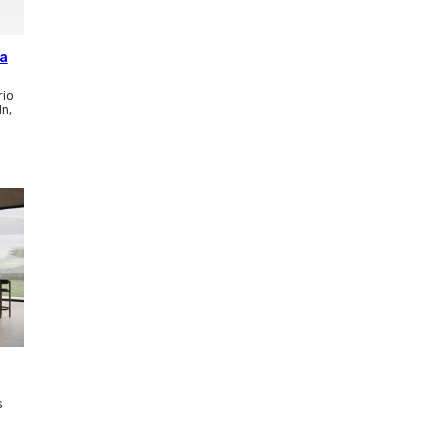
ca
rio
ln,
s