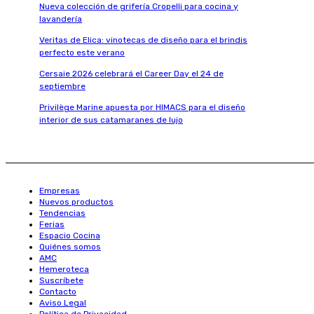
Nueva colección de grifería Cropelli para cocina y
lavandería
Veritas de Elica: vinotecas de diseño para el brindis
perfecto este verano
Cersaie 2026 celebrará el Career Day el 24 de
septiembre
Privilège Marine apuesta por HIMACS para el diseño
interior de sus catamaranes de lujo
Empresas
Nuevos productos
Tendencias
Ferias
Espacio Cocina
Quiénes somos
AMC
Hemeroteca
Suscríbete
Contacto
Aviso Legal