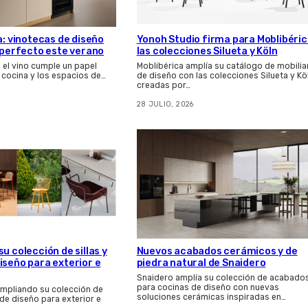
a: vinotecas de diseño
Yonoh Studio firma para Moblibéri
s perfecto este verano
las colecciones Silueta y Köln
, el vino cumple un papel
Moblibérica amplía su catálogo de mobilia
 cocina y los espacios de…
de diseño con las colecciones Silueta y Kö
creadas por…
28 JULIO, 2026
u colección de sillas y
Nuevos acabados cerámicos y de
iseño para exterior e
piedra natural de Snaidero
Snaidero amplía su colección de acabado
para cocinas de diseño con nuevas
ampliando su colección de
soluciones cerámicas inspiradas en…
 de diseño para exterior e