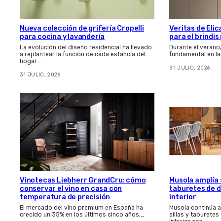
Nueva colección de grifería Cropelli
Veritas de Elic
para cocina y lavandería
para el brindi
La evolución del diseño residencial ha llevado
Durante el verano
a replantear la función de cada estancia del
fundamental en la
hogar.…
31 JULIO, 2026
31 JULIO, 2026
Vinotecas Liebherr GrandCru: cómo
Musola amplía s
conservar el vino en casa con
taburetes de d
temperatura de precisión
interior
El mercado del vino premium en España ha
Musola continúa 
crecido un 35% en los últimos cinco años,…
sillas y taburetes