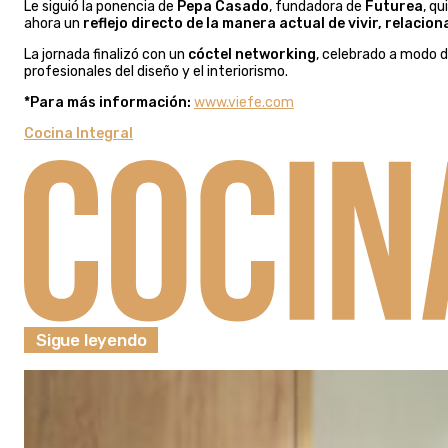
Le siguió la ponencia de
Pepa Casado
, fundadora de
Futurea
, q
ahora un
reflejo directo de la manera actual de vivir, relacio
La jornada finalizó con un
cóctel networking
, celebrado a modo d
profesionales del diseño y el interiorismo.
*Para más información:
www.viefe.com
Cocina Integral
Sigue leyendo