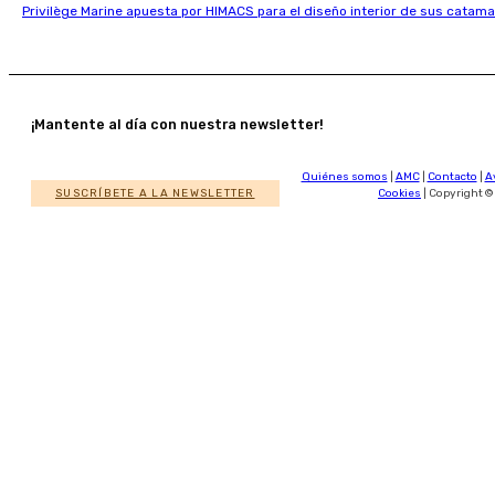
Privilège Marine apuesta por HIMACS para el diseño interior de sus catama
¡Mantente al día con nuestra newsletter!
Quiénes somos
|
AMC
|
Contacto
|
A
SUSCRÍBETE A LA NEWSLETTER
Cookies
| Copyright ©