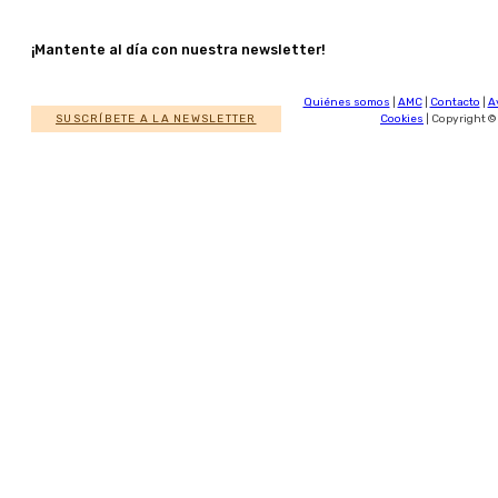
¡Mantente al día con nuestra newsletter!
Quiénes somos
|
AMC
|
Contacto
|
A
SUSCRÍBETE A LA NEWSLETTER
Cookies
| Copyright ©