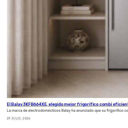
El Balay 3KFB664XE, elegido mejor frigorífico combi eficien
La marca de electrodomésticos Balay ha anunciado que su frigorífico c
29 JULIO, 2026