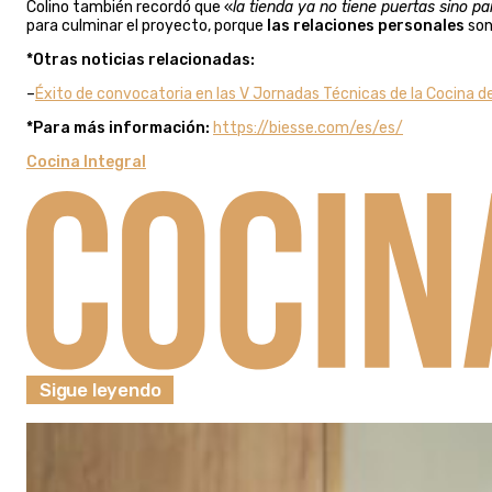
Colino también recordó que «
la tienda ya no tiene puertas sino pa
para culminar el proyecto, porque
las relaciones personales
son 
*Otras noticias relacionadas:
–
Éxito de convocatoria en las V Jornadas Técnicas de la Cocina d
*Para más información:
https://biesse.com/es/es/
Cocina Integral
Sigue leyendo