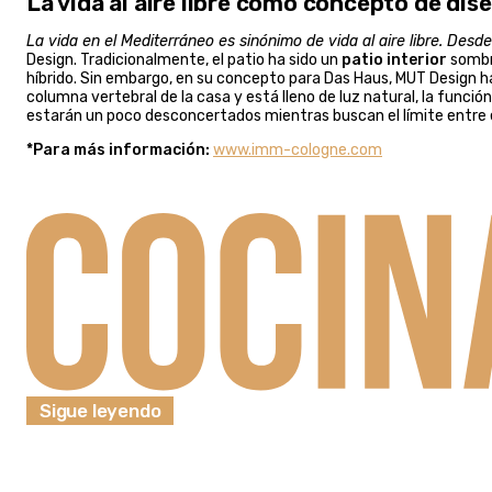
La vida al aire libre como concepto de dis
La vida en el Mediterráneo es sinónimo de vida al aire libre. Des
Design. Tradicionalmente, el patio ha sido un
patio interior
sombr
híbrido. Sin embargo, en su concepto para Das Haus, MUT Design 
columna vertebral de la casa y está lleno de luz natural, la función
estarán un poco desconcertados mientras buscan el límite entre el 
*Para más información:
www.imm-cologne.com
Sigue leyendo