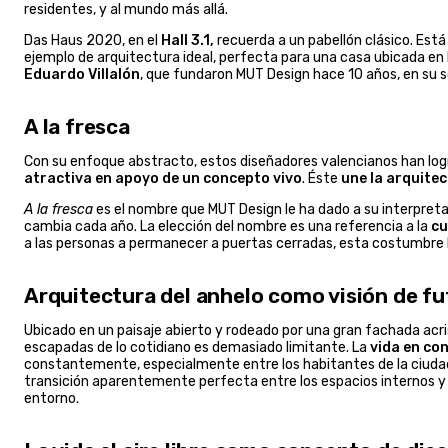
residentes, y al mundo más allá.
Das Haus 2020, en el
Hall 3.1,
recuerda a un pabellón clásico. Est
ejemplo de arquitectura ideal, perfecta para una casa ubicada en 
Eduardo Villalón
, que fundaron MUT Design hace 10 años, en su s
A la fresca
Con su enfoque abstracto, estos diseñadores valencianos han logr
atractiva en apoyo de un concepto vivo
. Éste
une la arquitec
A la fresca
es el nombre que MUT Design le ha dado a su interpreta
cambia cada año. La elección del nombre es una referencia a la
cu
a las personas a permanecer a puertas cerradas, esta costumbre bri
Arquitectura del anhelo como visión de fu
Ubicado en un paisaje abierto y rodeado por una gran fachada acr
escapadas de lo cotidiano es demasiado limitante. La
vida en co
constantemente, especialmente entre los habitantes de la ciudad
transición aparentemente perfecta entre los espacios internos y
entorno.