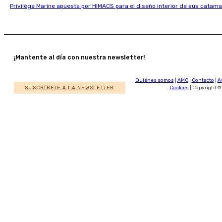
Privilège Marine apuesta por HIMACS para el diseño interior de sus catama
¡Mantente al día con nuestra newsletter!
Quiénes somos
|
AMC
|
Contacto
|
A
SUSCRÍBETE A LA NEWSLETTER
Cookies
| Copyright ©