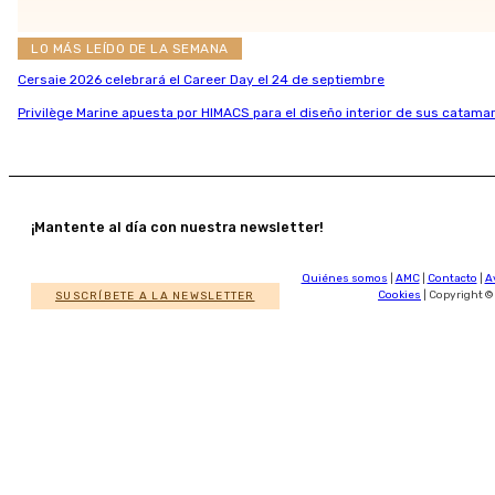
LO MÁS LEÍDO DE LA SEMANA
Cersaie 2026 celebrará el Career Day el 24 de septiembre
Privilège Marine apuesta por HIMACS para el diseño interior de sus catamar
¡Mantente al día con nuestra newsletter!
Quiénes somos
|
AMC
|
Contacto
|
A
SUSCRÍBETE A LA NEWSLETTER
Cookies
| Copyright ©